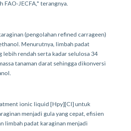
eh FAO-JECFA," terangnya.
 karaginan (pengolahan refined carrageen)
ethanol. Menurutnya, limbah padat
g lebih rendah serta kadar selulosa 34
massa tanaman darat sehingga dikonversi
anol.
tment ionic liquid [Hpy][Cl] untuk
aginan menjadi gula yang cepat, efisien
an limbah padat karaginan menjadi