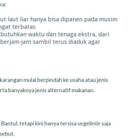
ka:
t laut liar hanya bisa dipanen pada musim
ngat terbatas
utuhkan waktu dan tenaga ekstra, dari
erjam-jam sambil terus diaduk agar
arangan mulai berpindah ke usaha atau jenis
rta banyaknya jenis alternatif makanan.
ntul, tetapi kini hanya tersisa segelintir saja
sebut.