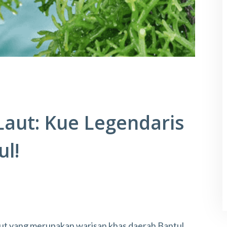
aut: Kue Legendaris
ul!
laut yang merupakan warisan khas daerah Bantul