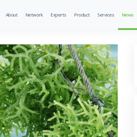
About
Network
Experts
Product
Services
News