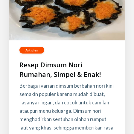
Articles
Resep Dimsum Nori
Rumahan, Simpel & Enak!
Berbagai varian dimsum berbahan nori kini
semakin populer karena mudah dibuat,
rasanya ringan, dan cocok untuk camilan
ataupun menu keluarga. Dimsum nori
menghadirkan sentuhan olahan rumput
laut yang khas, sehingga memberikan rasa