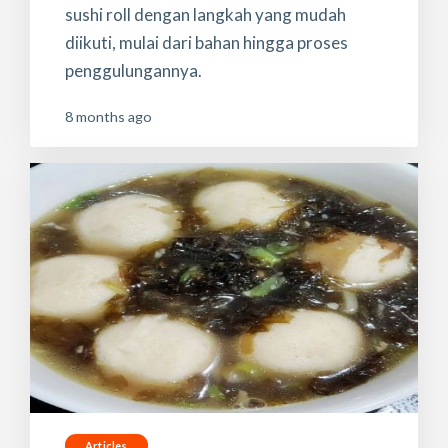
sushi roll dengan langkah yang mudah
diikuti, mulai dari bahan hingga proses
penggulungannya.
8 months ago
Articles