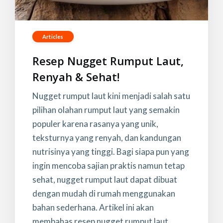
Articles
Resep Nugget Rumput Laut,
Renyah & Sehat!
Nugget rumput laut kini menjadi salah satu
pilihan olahan rumput laut yang semakin
populer karena rasanya yang unik,
teksturnya yang renyah, dan kandungan
nutrisinya yang tinggi. Bagi siapa pun yang
ingin mencoba sajian praktis namun tetap
sehat, nugget rumput laut dapat dibuat
dengan mudah di rumah menggunakan
bahan sederhana. Artikel ini akan
membahas resep nugget rumput laut,