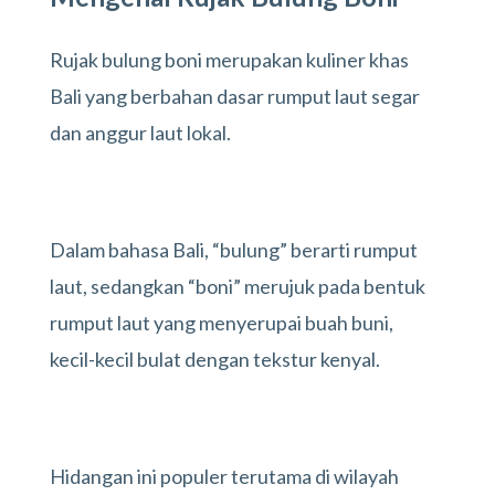
Rujak bulung boni merupakan kuliner khas
Bali yang berbahan dasar rumput laut segar
dan anggur laut lokal.
Dalam bahasa Bali, “bulung” berarti rumput
laut, sedangkan “boni” merujuk pada bentuk
rumput laut yang menyerupai buah buni,
kecil-kecil bulat dengan tekstur kenyal.
Hidangan ini populer terutama di wilayah