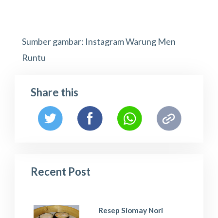
Sumber gambar: Instagram Warung Men
Runtu
Share this
Recent Post
Resep Siomay Nori