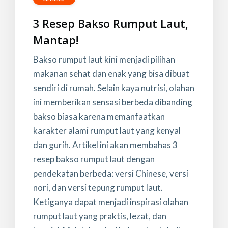
3 Resep Bakso Rumput Laut,
Mantap!
Bakso rumput laut kini menjadi pilihan
makanan sehat dan enak yang bisa dibuat
sendiri di rumah. Selain kaya nutrisi, olahan
ini memberikan sensasi berbeda dibanding
bakso biasa karena memanfaatkan
karakter alami rumput laut yang kenyal
dan gurih. Artikel ini akan membahas 3
resep bakso rumput laut dengan
pendekatan berbeda: versi Chinese, versi
nori, dan versi tepung rumput laut.
Ketiganya dapat menjadi inspirasi olahan
rumput laut yang praktis, lezat, dan