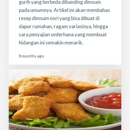
gurih yang berbeda dibanding dimsum
pada umumnya. Artikel ini akan membahas
resep dimsum nori yang bisa dibuat di
dapur rumahan, ragam variasinya, hingga
cara penyajian sederhana yang membuat
hidangan ini semakin menarik.
8 months ago