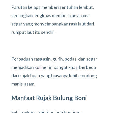
Parutan kelapa memberi sentuhan lembut,
sedangkan lengkuas memberikan aroma
segar yang menyeimbangkan rasa laut dari
rumput laut itu sendiri.
Perpaduan rasa asin, gurih, pedas, dan segar
menjadikan kuliner ini sangat khas, berbeda
dari rujak buah yang biasanya lebih condong
manis-asam.
Manfaat Rujak Bulung Boni
Selain nikmat, rujak bulung boni juga