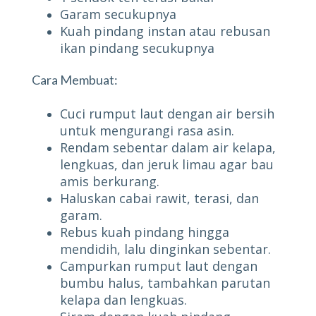
Garam secukupnya
Kuah pindang instan atau rebusan
ikan pindang secukupnya
Cara Membuat:
Cuci rumput laut dengan air bersih
untuk mengurangi rasa asin.
Rendam sebentar dalam air kelapa,
lengkuas, dan jeruk limau agar bau
amis berkurang.
Haluskan cabai rawit, terasi, dan
garam.
Rebus kuah pindang hingga
mendidih, lalu dinginkan sebentar.
Campurkan rumput laut dengan
bumbu halus, tambahkan parutan
kelapa dan lengkuas.