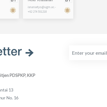
BT
BT
isnansetyo@ugm.ac.-
+62 274 551218
tter
itjen PDSPKP, KKP
ntai 13
ur No. 16