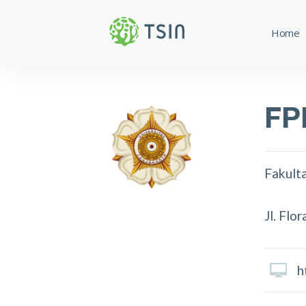
Home
FP
Fakult
Jl. Fl
h