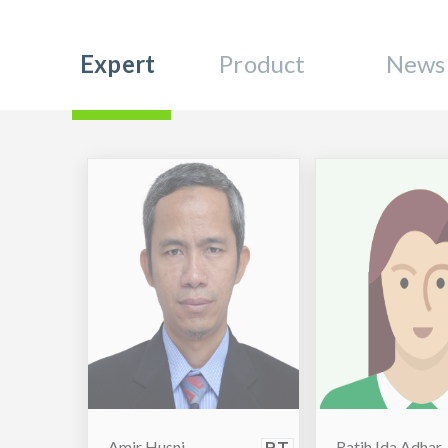
Expert
Product
News
Amir Husni
Ratih Ida Adhar