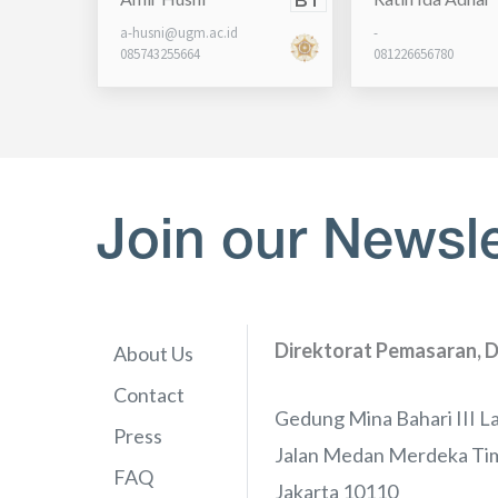
BT
a-husni@ugm.ac.id
-
085743255664
081226656780
Join our Newsle
Direktorat Pemasaran, D
About Us
Contact
Gedung Mina Bahari III La
Press
Jalan Medan Merdeka Tim
FAQ
Jakarta 10110