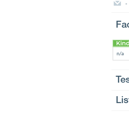
-
Fac
Kin
n/a
Te
Lis