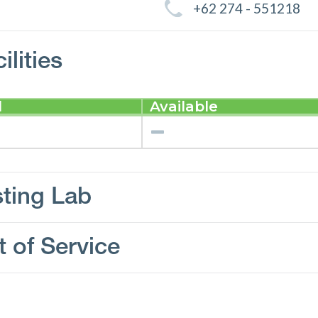
+62 274 - 551218
ilities
d
Available
sting Lab
t of Service