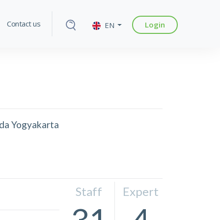
Contact us
Login
EN
ada Yogyakarta
Staff
Expert
31
4