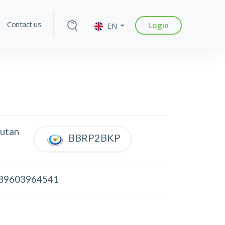
Contact us
Login
EN
autan
BBRP2BKP
89603964541