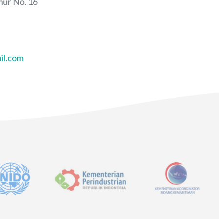
ur No. 16
il.com