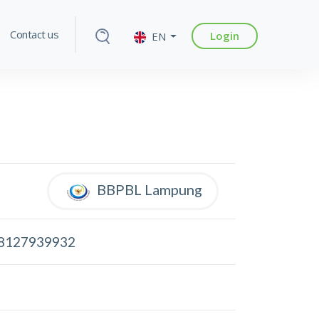
Contact us
Login
EN
BBPBL Lampung
8127939932