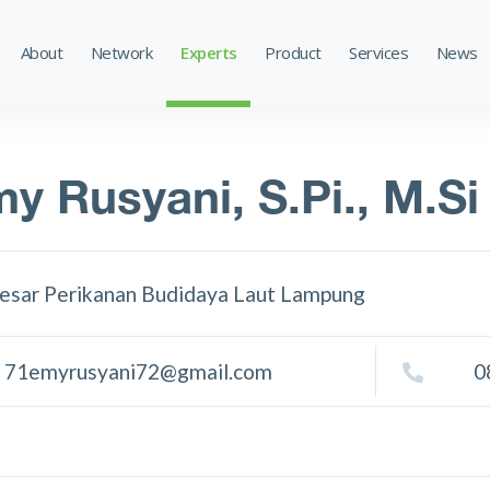
About
Network
Experts
Product
Services
News
y Rusyani, S.Pi., M.Si
Besar Perikanan Budidaya Laut Lampung
71emyrusyani72@gmail.com
0