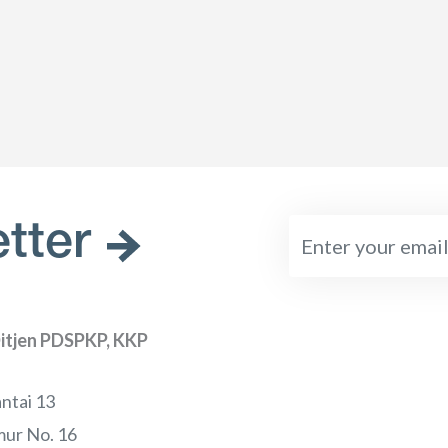
tter
itjen PDSPKP, KKP
ntai 13
ur No. 16